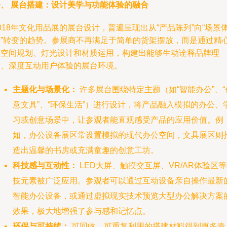
一、 展台搭建：设计美学与功能体验的融合
018年文化用品展的展台设计，普遍呈现出从“产品陈列”向“场景
验”转变的趋势。参展商不再满足于简单的货架摆放，而是通过精
的空间规划、灯光设计和材质运用，构建出能够生动诠释品牌理
念、深度互动用户体验的展台环境。
主题化与场景化：
许多展台围绕特定主题（如“智能办公”、“
意文具”、“环保生活”）进行设计，将产品融入模拟的办公、
习或创意场景中，让参观者能直观感受产品的应用价值。例
如，办公设备展区常设置模拟的现代办公空间，文具展区则
造出温馨的书房或充满童趣的创意工坊。
科技感与互动性：
LED大屏、触摸交互屏、VR/AR体验区
技元素被广泛应用。参观者可以通过互动设备亲自操作最新
智能办公设备，或通过虚拟现实技术预览大型办公解决方案
效果，极大地增强了参与感和记忆点。
环保与可持续：
可回收、可重复利用的搭建材料得到更多青