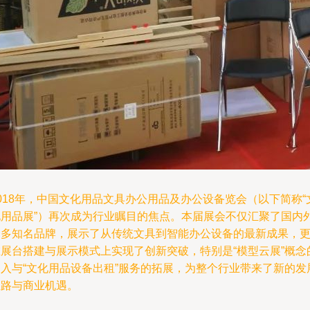
018年，中国文化用品文具办公用品及办公设备览会（以下简称“
化用品展”）再次成为行业瞩目的焦点。本届展会不仅汇聚了国内
众多知名品牌，展示了从传统文具到智能办公设备的最新成果，
在展台搭建与展示模式上实现了创新突破，特别是“模型云展”概念
引入与“文化用品设备出租”服务的拓展，为整个行业带来了新的发
思路与商业机遇。