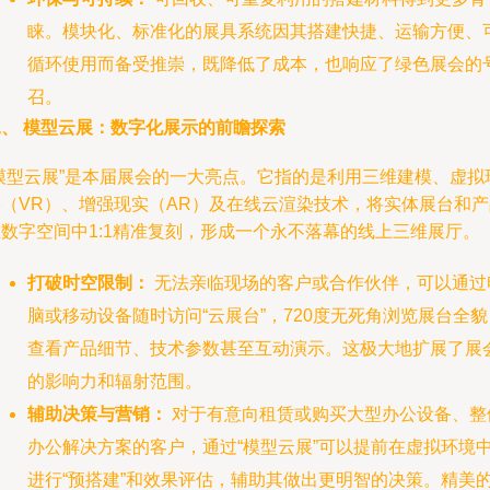
睐。模块化、标准化的展具系统因其搭建快捷、运输方便、
循环使用而备受推崇，既降低了成本，也响应了绿色展会的
召。
二、 模型云展：数字化展示的前瞻探索
“模型云展”是本届展会的一大亮点。它指的是利用三维建模、虚拟
实（VR）、增强现实（AR）及在线云渲染技术，将实体展台和产
在数字空间中1:1精准复刻，形成一个永不落幕的线上三维展厅。
打破时空限制：
无法亲临现场的客户或合作伙伴，可以通过
脑或移动设备随时访问“云展台”，720度无死角浏览展台全貌
查看产品细节、技术参数甚至互动演示。这极大地扩展了展
的影响力和辐射范围。
辅助决策与营销：
对于有意向租赁或购买大型办公设备、整
办公解决方案的客户，通过“模型云展”可以提前在虚拟环境
进行“预搭建”和效果评估，辅助其做出更明智的决策。精美