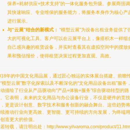
保养+耗材供应+技术支持”的一体化服务包升级。参展商强调
其快速响应、专业维保的服务能力，将服务本身作为核心产
进行展示。
与“云展”结合的新模式：
“模型云展”为设备出租业务提供了
大的可视化工具。客户可以在云展平台上，像搭积木一样组
自己感兴趣的租赁设备，并实时查看其在虚拟空间中的摆放
果和预估报价，使得租赁决策过程更加直观、高效。
2018年的中国文化用品展，通过匠心独运的实体展台搭建、前瞻
“模型云展”数字化探索以及不断深化的“文化用品设备出租”服务
动描绘了行业从产品驱动向“产品+体验+服务”综合驱动转型的路
径。它表明，未来的文化用品与办公设备行业，不仅是硬件的竞
场，更是设计创意、数字技术和服务创新的融合舞台。这些趋势
持续推动行业向更高效、更智能、更可持续的方向发展，为终端
户创造更大的价值。
若转载，请注明出处：http://www.yilvaroma.com/product/11.htm