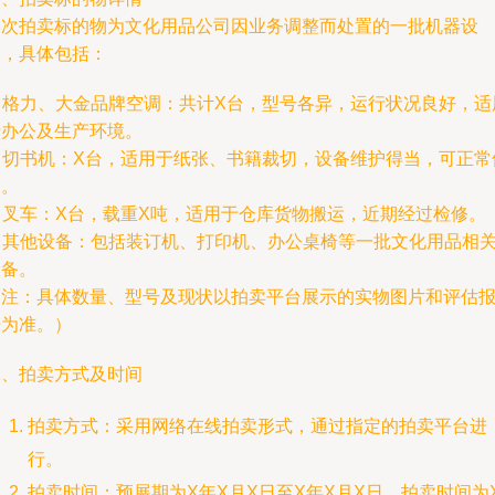
本次拍卖标的物为文化用品公司因业务调整而处置的一批机器设
备，具体包括：
. 格力、大金品牌空调：共计X台，型号各异，运行状况良好，适
于办公及生产环境。
. 切书机：X台，适用于纸张、书籍裁切，设备维护得当，可正常
用。
. 叉车：X台，载重X吨，适用于仓库货物搬运，近期经过检修。
. 其他设备：包括装订机、打印机、办公桌椅等一批文化用品相
设备。
（注：具体数量、型号及现状以拍卖平台展示的实物图片和评估
告为准。）
二、拍卖方式及时间
拍卖方式：采用网络在线拍卖形式，通过指定的拍卖平台进
行。
拍卖时间：预展期为X年X月X日至X年X月X日，拍卖时间为