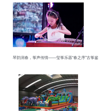
琴韵润春，筝声传情——玺筝乐器“春之序”古筝鉴
赏会侧记