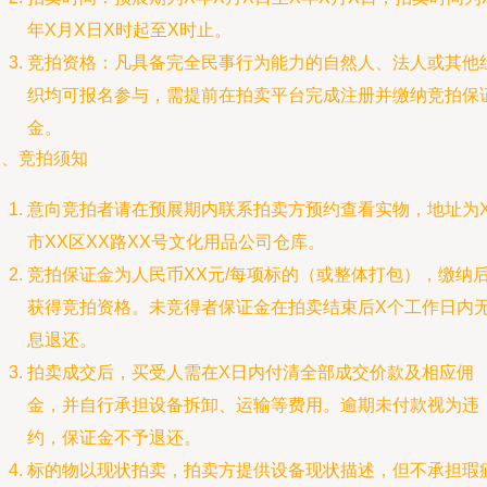
年X月X日X时起至X时止。
竞拍资格：凡具备完全民事行为能力的自然人、法人或其他
织均可报名参与，需提前在拍卖平台完成注册并缴纳竞拍保
金。
三、竞拍须知
意向竞拍者请在预展期内联系拍卖方预约查看实物，地址为X
市XX区XX路XX号文化用品公司仓库。
竞拍保证金为人民币XX元/每项标的（或整体打包），缴纳
获得竞拍资格。未竞得者保证金在拍卖结束后X个工作日内
息退还。
拍卖成交后，买受人需在X日内付清全部成交价款及相应佣
金，并自行承担设备拆卸、运输等费用。逾期未付款视为违
约，保证金不予退还。
标的物以现状拍卖，拍卖方提供设备现状描述，但不承担瑕