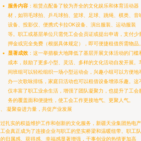
服务内容
：租赁点配备了较为齐全的文化娱乐和体育活动器
材，如羽毛球拍、乒乓球拍、篮球、足球、跳绳、棋类、音
设备、投影仪、便携式卡拉OK设备、演出服装、运动服装
等。职工或基层单位只需凭工会会员证或提出申请，支付少
押金或完全免费（根据具体规定），即可便捷租借所需物品
显著成效
：这一举措极大地降低了基层开展文体活动的门槛
成本，鼓励了更多小型、灵活、多样的文化活动自发开展。
间班组可以轻松组织一场小型运动会，兴趣小组可以方便地
办一次歌咏排练，家庭日活动也可以租借设备增添乐趣。这
仅丰富了职工业余生活，增强了团队凝聚力，也提升了工会
务的覆盖面和便捷性，使工会工作更接地气、更聚人气。
三、 凝聚奋进力量，共促产业发展
通过扎实的权益维护工作和创新的文化服务，新疆天业集团热电
业工会真正成为了连接企业与职工的坚实桥梁和温暖纽带。职工
伍的归属感、获得感、幸福感显著增强，干事创业的热情更加高