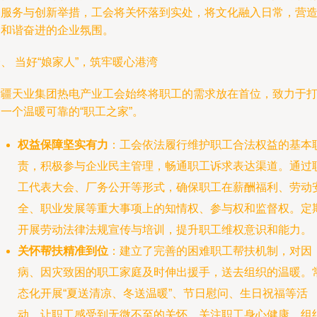
的服务与创新举措，工会将关怀落到实处，将文化融入日常，营
了和谐奋进的企业氛围。
、 当好“娘家人”，筑牢暖心港湾
新疆天业集团热电产业工会始终将职工的需求放在首位，致力于
一个温暖可靠的“职工之家”。
权益保障坚实有力
：工会依法履行维护职工合法权益的基本
责，积极参与企业民主管理，畅通职工诉求表达渠道。通过
工代表大会、厂务公开等形式，确保职工在薪酬福利、劳动
全、职业发展等重大事项上的知情权、参与权和监督权。定
开展劳动法律法规宣传与培训，提升职工维权意识和能力。
关怀帮扶精准到位
：建立了完善的困难职工帮扶机制，对因
病、因灾致困的职工家庭及时伸出援手，送去组织的温暖。
态化开展“夏送清凉、冬送温暖”、节日慰问、生日祝福等活
动，让职工感受到无微不至的关怀。关注职工身心健康，组