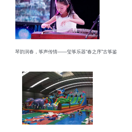
琴韵润春，筝声传情——玺筝乐器“春之序”古筝鉴
赏会侧记